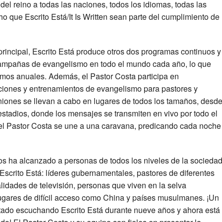
del reino a todas las naciones, todos los idiomas, todas las
 que Escrito Está/It Is Written sean parte del cumplimiento de
incipal, Escrito Está produce otros dos programas continuos y
campañas de evangelismo en todo el mundo cada año, lo que
smos anuales. Además, el Pastor Costa participa en
iones y entrenamientos de evangelismo para pastores y
niones se llevan a cabo en lugares de todos los tamaños, desd
stadios, donde los mensajes se transmiten en vivo por todo el
 el Pastor Costa se une a una caravana, predicando cada noche
ios ha alcanzado a personas de todos los niveles de la socieda
e Escrito Está: líderes gubernamentales, pastores de diferentes
idades de televisión, personas que viven en la selva
ugares de difícil acceso como China y países musulmanes. ¡Un
tado escuchando Escrito Está durante nueve años y ahora está