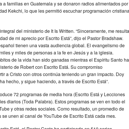
ua a familias en Guatemala y se donaron radios alimentados por
dad Kekchi, lo que les permitió escuchar programación cristian
integral del ministerio de It Is Written. “Sinceramente, me result
didad de mi aprecio por Escrito Está”, dijo el Pastor Bradshaw.
spañol tienen una vasta audiencia global. El evangelismo de
miles y miles de personas a la fe en Jesús y a la iglesia.
itos de la vida han sido ganadas mientras el Espíritu Santo h
nisterio de Robert con Escrito Está. Su compromiso
ir a Cristo con otros continúa teniendo un gran impacto. Doy
 ha hecho, y sigue haciendo, a través de Escrito Está”.
roduce 72 programas de media hora (Escrito Está y Lecciones
es diarios (Toda Palabra). Estos programas se ven en todo el
Tube y otras redes sociales. Como resultado, un promedio de
s se unen al canal de YouTube de Escrito Está cada mes.
rito Está, el Pastor Costa ha participado en 510 series