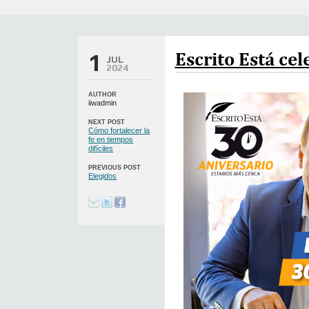
Escrito Está cel
1
JUL
2024
AUTHOR
iiwadmin
NEXT POST
Cómo fortalecer la
fe en tiempos
difíciles
PREVIOUS POST
Elegidos