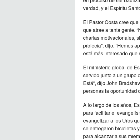
en proceso de ser bautiza
verdad, y el Espíritu Sa
El Pastor Costa cree que 
que atrae a tanta gente.
charlas motivacionales, s
profecía”, dijo. “Hemos 
está más interesado que n
El ministerio global de E
servido junto a un grupo
Está”, dijo John Bradshaw,
personas la oportunidad d
A lo largo de los años, E
para facilitar el evangel
evangelizar a los Uros qu
se entregaron bicicletas 
para alcanzar a sus miemb