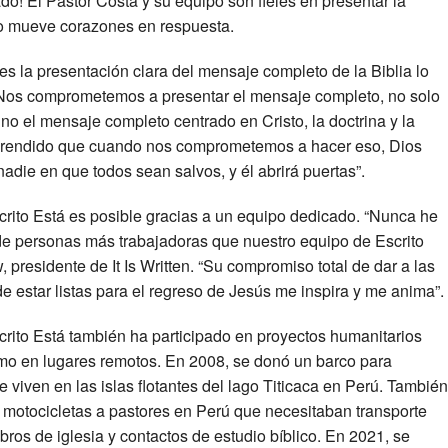
do! El Pastor Costa y su equipo son fieles en presentar la
nto mueve corazones en respuesta.
es la presentación clara del mensaje completo de la Biblia lo
 “Nos comprometemos a presentar el mensaje completo, no solo
ino el mensaje completo centrado en Cristo, la doctrina y la
aprendido que cuando nos comprometemos a hacer eso, Dios
adie en que todos sean salvos, y él abrirá puertas”.
scrito Está es posible gracias a un equipo dedicado. “Nunca he
 de personas más trabajadoras que nuestro equipo de Escrito
 presidente de It Is Written. “Su compromiso total de dar a las
e estar listas para el regreso de Jesús me inspira y me anima”.
scrito Está también ha participado en proyectos humanitarios
ismo en lugares remotos. En 2008, se donó un barco para
e viven en las islas flotantes del lago Titicaca en Perú. Tambié
y motocicletas a pastores en Perú que necesitaban transporte
ros de iglesia y contactos de estudio bíblico. En 2021, se