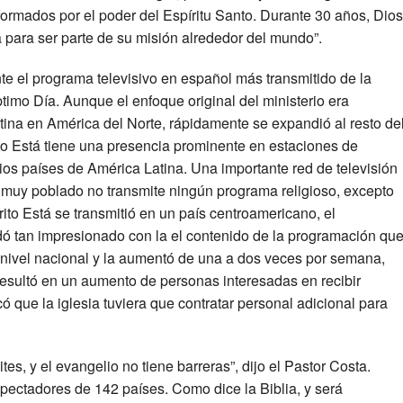
ormados por el poder del Espíritu Santo. Durante 30 años, Dio
tá para ser parte de su misión alrededor del mundo”.
te el programa televisivo en español más transmitido de la
ptimo Día. Aunque el enfoque original del ministerio era
atina en América del Norte, rápidamente se expandió al resto de
to Está tiene una presencia prominente en estaciones de
rios países de América Latina. Una importante red de televisión
muy poblado no transmite ningún programa religioso, excepto
ito Está se transmitió en un país centroamericano, el
dó tan impresionado con la el contenido de la programación qu
 nivel nacional y la aumentó de una a dos veces por semana,
 resultó en un aumento de personas interesadas en recibir
icó que la iglesia tuviera que contratar personal adicional para
tes, y el evangelio no tiene barreras”, dijo el Pastor Costa.
pectadores de 142 países. Como dice la Biblia, y será