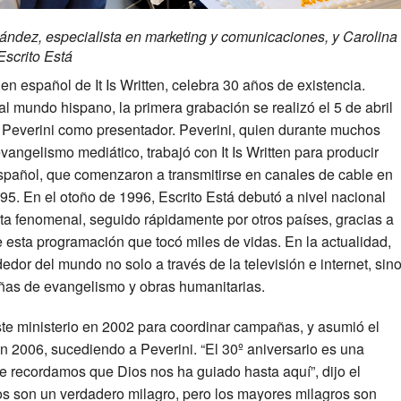
ndez, especialista en marketing y comunicaciones, y Carolina
Escrito Está
o en español de It Is Written, celebra 30 años de existencia.
l mundo hispano, la primera grabación se realizó el 5 de abril
n Peverini como presentador. Peverini, quien durante muchos
vangelismo mediático, trabajó con It Is Written para producir
pañol, que comenzaron a transmitirse en canales de cable en
5. En el otoño de 1996, Escrito Está debutó a nivel nacional
ta fenomenal, seguido rápidamente por otros países, gracias a
e esta programación que tocó miles de vidas. En la actualidad,
dedor del mundo no solo a través de la televisión e internet, sin
as de evangelismo y obras humanitarias.
ste ministerio en 2002 para coordinar campañas, y asumió el
en 2006, sucediendo a Peverini. “El 30º aniversario es una
e recordamos que Dios nos ha guiado hasta aquí”, dijo el
os son un verdadero milagro, pero los mayores milagros son