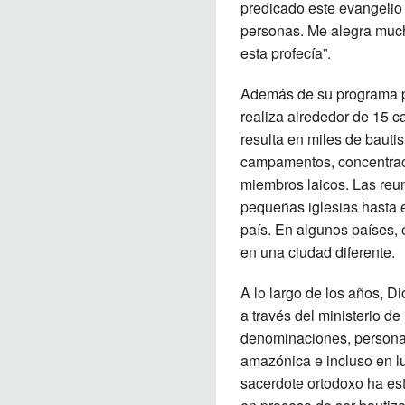
predicado este evangelio 
personas. Me alegra mucho
esta profecía”.
Además de su programa pr
realiza alrededor de 15 
resulta en miles de bauti
campamentos, concentrac
miembros laicos. Las reu
pequeñas iglesias hasta e
país. En algunos países,
en una ciudad diferente.
A lo largo de los años, D
a través del ministerio d
denominaciones, personal
amazónica e incluso en l
sacerdote ortodoxo ha es