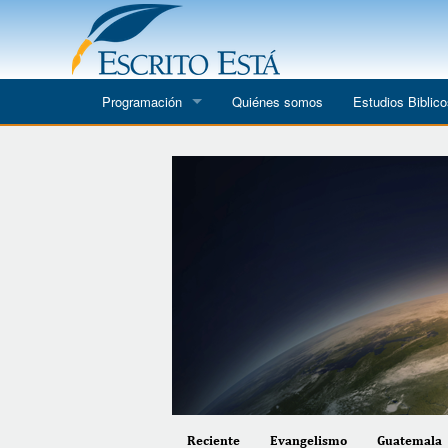
Programación
Quiénes somos
Estudios Biblic
Escrito Está
Toda Palabra
Lecciones de Vida
It Is Written
Reciente
Evangelismo
Guatemala