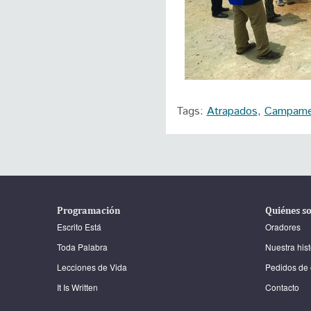
Tags:
Atrapados
,
Campame
Programación
Quiénes s
Escrito Está
Oradores
Toda Palabra
Nuestra hist
Lecciones de Vida
Pedidos de 
It Is Written
Contacto