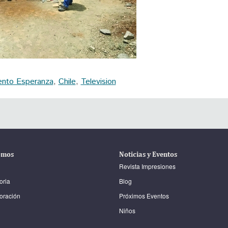
nto Esperanza
,
Chile
,
Television
omos
Noticias y Eventos
Revista Impresiones
oria
Blog
oración
Próximos Eventos
Niños