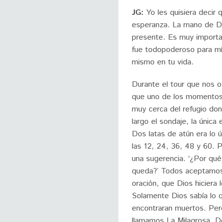
JG:
Yo les quisiera decir 
esperanza. La mano de D
presente. Es muy importa
fue todopoderoso para mí
mismo en tu vida.
Durante el tour que nos of
que uno de los momentos 
muy cerca del refugio don
largo el sondaje, la úni
Dos latas de atún era lo
las 12, 24, 36, 48 y 60.
una sugerencia. ‘¿Por qu
queda?’ Todos aceptamos
oración, que Dios hiciera
Solamente Dios sabía lo 
encontraran muertos. Pero
llamamos La Milagrosa. 