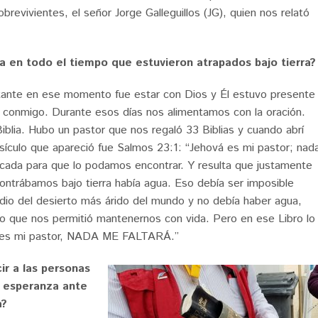
obrevivientes, el señor Jorge Galleguillos (JG), quien nos relató
ia en todo el tiempo que estuvieron atrapados bajo tierra?
tante en ese momento fue estar con Dios y Él estuvo presente
conmigo. Durante esos días nos alimentamos con la oración.
iblia. Hubo un pastor que nos regaló 33 Biblias y cuando abrí
ersículo que apareció fue Salmos 23:1: “Jehová es mi pastor; nad
arcada para que lo podamos encontrar. Y resulta que justamente
ontrábamos bajo tierra había agua. Eso debía ser imposible
o del desierto más árido del mundo y no debía haber agua,
lo que nos permitió mantenernos con vida. Pero en ese Libro lo
á es mi pastor, NADA ME FALTARÁ.”
ir a las personas
 esperanza ante
a?