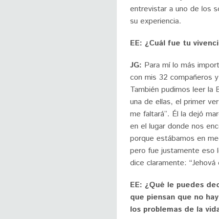
entrevistar a uno de los s
su experiencia.
EE: ¿Cuál fue tu vivenc
JG:
Para mí lo más impor
con mis 32 compañeros y 
También pudimos leer la B
una de ellas, el primer v
me faltará”. Él la dejó m
en el lugar donde nos enc
porque estábamos en medi
pero fue justamente eso 
dice claramente: “Jehov
EE: ¿Qué le puedes dec
que piensan que no hay
los problemas de la vid