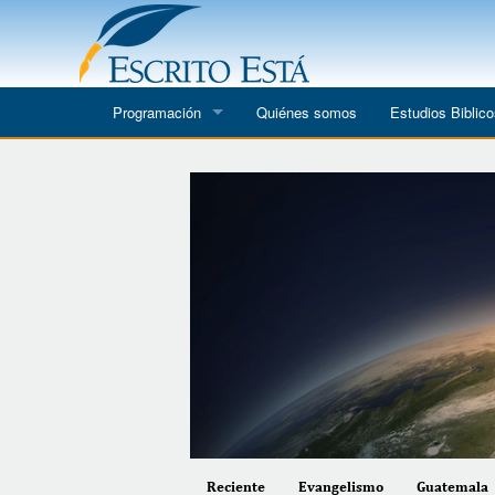
Programación
Quiénes somos
Estudios Biblic
Escrito Está
Toda Palabra
Lecciones de Vida
It Is Written
Reciente
Evangelismo
Guatemala