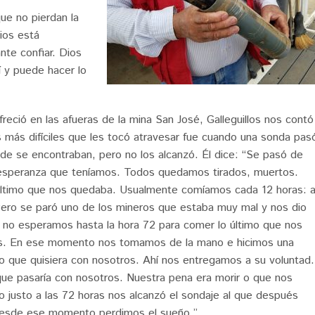
que no pierdan la
ios está
nte confiar. Dios
 y puede hacer lo
reció en las afueras de la mina San José, Galleguillos nos contó
más difíciles que les tocó atravesar fue cuando una sonda pas
de se encontraban, pero no los alcanzó. Él dice: “Se pasó de
ca esperanza que teníamos. Todos quedamos tirados, muertos.
 último que nos quedaba. Usualmente comíamos cada 12 horas: 
 Pero se paró uno de los mineros que estaba muy mal y nos dio
é no esperamos hasta la hora 72 para comer lo último que nos
. En ese momento nos tomamos de la mano e hicimos una
 lo que quisiera con nosotros. Ahí nos entregamos a su voluntad.
que pasaría con nosotros. Nuestra pena era morir o que nos
 justo a las 72 horas nos alcanzó el sondaje al que después
Desde ese momento perdimos el sueño.”