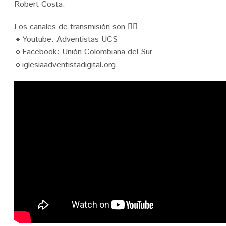
Robert Costa.
Los canales de transmisión son 👇🏼
🔹Youtube: Adventistas UCS
🔹Facebook: Unión Colombiana del Sur
🔹iglesiaadventistadigital.org