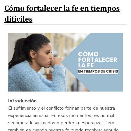
Donar
Cómo fortalecer la fe en tiempos
difíciles
English
Introducción
El sufrimiento y el conflicto forman parte de nuestra
experiencia humana. En esos momentos, es normal
sentirnos desanimados o perder la esperanza. Pero
también es cuando nuestra fe puede recobrar sentido,