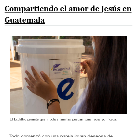
Donar
Compartiendo el amor de Jesús en
Guatemala
English
El Ecofiltro permite que muchas familias puedan tomar agua purificada.
Todo comenzó con una pareja joven deseosa de